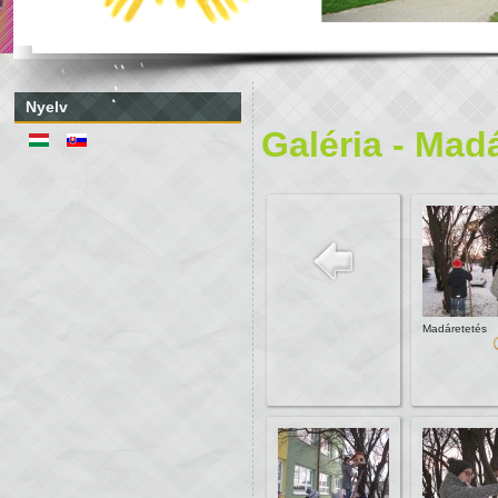
Nyelv
Galéria - Mad
Madáretetés