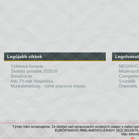
Legújabb cikkek
Legolvasot
Výberové konanie
MEGHÍVÓ
Školský poriadok 2025/26
Alkalmazot
Beiratkozás
Csengetés
Adó 2%-nak felajánlása
Szünidők
Munkalehetőség - Voľné pracovné miesto
Órarendek
Týmto Vám oznamujeme, že dohľad nad spracovaním osobných údajov v našej spolo
EURÓPSKEHO PARLAMENTU A RADY (EÚ) 2016/679, nám
Viac informá