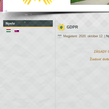
Nyelv
GDPR
Megjelent: 2020. október 12.
|
N
ZÁSADY 
Žiadosť dotk