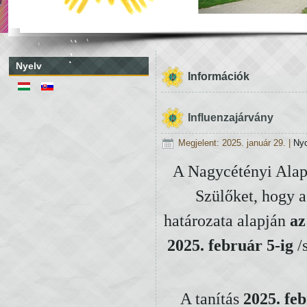
Nyelv
Információk
Influenzajárvány
Megjelent: 2025. január 29.
|
Ny
A Nagycétényi Alapis
Szülőket, hogy 
határozata alapján
az
2025. február 5-ig
/
A tanítás
2025. fe