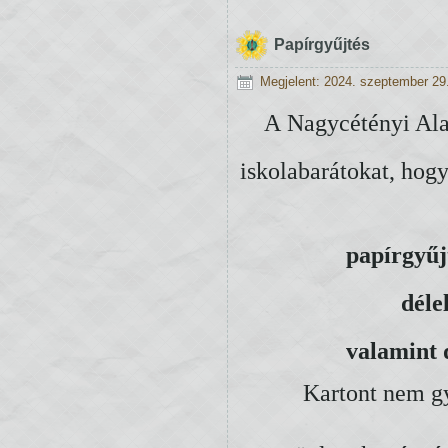
Papírgyűjtés
Megjelent: 2024. szeptember 29
A Nagycétényi Alap
iskolabarátokat, hog
papírgyűj
déle
valamint 
Kartont nem gy