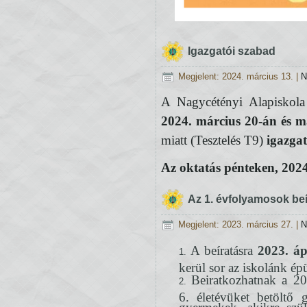
Igazgatói szabad
Megjelent: 2024. március 13.
|
N
A Nagycétényi Alapiskola 
2024. március 20-án és m
miatt (Tesztelés T9)
igazga
Az oktatás pénteken, 2024
Az 1. évfolyamosok beí
Megjelent: 2023. március 27.
|
N
A beíratásra
2023. áp
kerül sor az iskolánk ép
Beiratkozhatnak a 20
6. életévüket betöltő
gyermekek, akikre szü