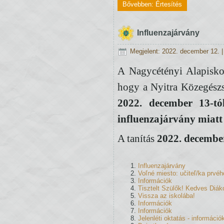
Bővebben: Értesítés
Influenzajárvány
Megjelent: 2022. december 12.
A Nagycétényi Alapiskola
hogy a Nyitra Közegészs
2022. december 13-t
influenzajárvány miatt 
A tanítás
2022. decembe
Influenzajárvány
Voľné miesto: učiteľ/ka prvéh
Információk
Tisztelt Szülők! Kedves Diák
Vissza az iskolába!
Információk
Információk
Jelenléti oktatás - információ