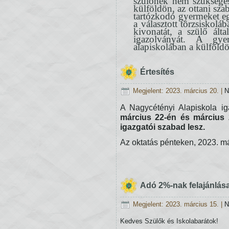
külföldön, az ottani sza
tartózkodó gyermeket eg
a választott törzsiskol
kivonatát, a szülő ált
igazolványát. A gye
alapiskolában a külföld
Értesítés
Megjelent: 2023. március 20.
|
N
A Nagycétényi Alapiskola ig
március 22-én és március 2
igazgatói szabad lesz.
Az oktatás pénteken, 2023. má
Adó 2%-nak felajánlás
Megjelent: 2023. március 15.
|
N
Kedves Szülők és Iskolabarátok!