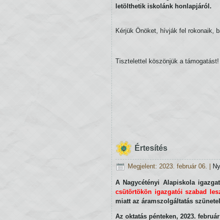
letölthetik iskolánk honlapjáról.
Kérjük Önöket, hívják fel rokonaik, b
Tisztelettel köszönjük a támogatást!
Értesítés
Megjelent: 2023. február 06.
|
Ny
A Nagycétényi Alapiskola igazgat
csütörtökön igazgatói szabad les
miatt az áramszolgáltatás szünetel
Az oktatás pénteken, 2023. február 