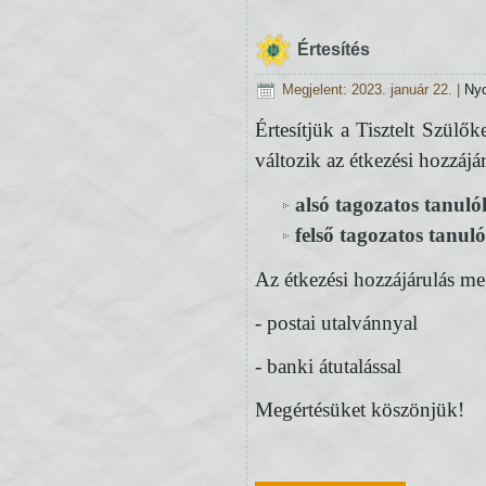
Értesítés
Megjelent: 2023. január 22.
|
Ny
Értesítjük a Tisztelt Szülő
változik az étkezési hozzájá
alsó tagozatos tanul
felső tagozatos tanul
Az étkezési hozzájárulás meg
- postai utalvánnyal
- banki átutalással
Megértésüket köszönjük!