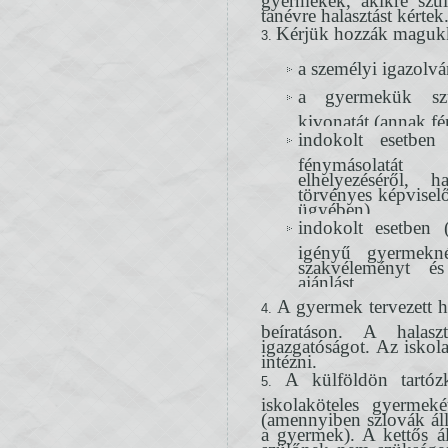
tanévre halasztást kértek
Kérjük hozzák maguk
a személyi igazolv
a gyermekük szü
kivonatát (annak fé
indokolt esetben
fénymásolat
elhelyezéséről,
törvényes képviselő
ügyében),
indokolt esetben (
igényű gyermekné
szakvéleményt é
ajánlást
A gyermek tervezett ha
beíratáson. A halasz
igazgatóságot. Az iskol
intézni.
A külföldön tartóz
iskolaköteles gyermeké
(amennyiben szlovák áll
a gyermek). A kettős á
szülőnek nem szükséges 