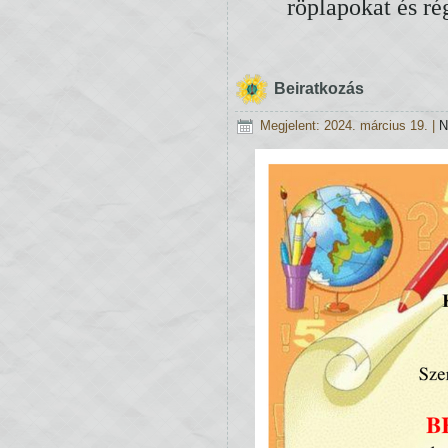
röplapokat és ré
Beiratkozás
Megjelent: 2024. március 19.
|
N