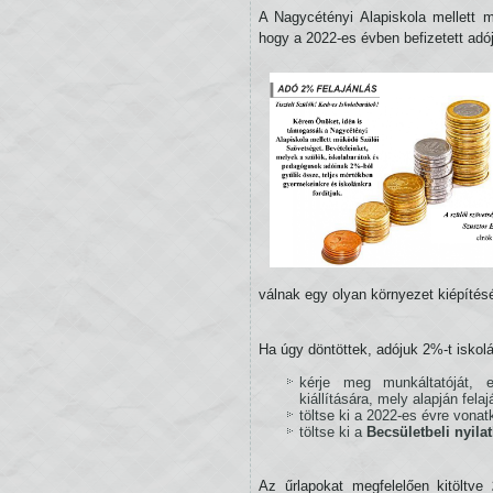
A Nagycétényi Alapiskola mellett
hogy a 2022-es évben befizetett adój
válnak egy olyan környezet kiépítés
Ha úgy döntöttek, adójuk 2%-t iskolá
kérje meg munkáltatóját,
kiállítására, mely alapján fel
töltse ki a 2022-es évre vona
töltse ki a
Becsületbeli nyila
Az űrlapokat megfelelően kitöltve