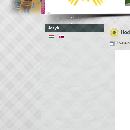
Jazyk
Hodn
Uverejn