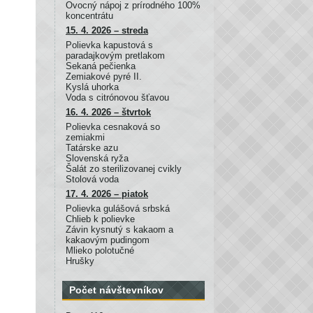
Ovocný nápoj z prírodného 100%
koncentrátu
15. 4. 2026 – streda
Polievka kapustová s
paradajkovým pretlakom
Sekaná pečienka
Zemiakové pyré II.
Kyslá uhorka
Voda s citrónovou šťavou
16. 4. 2026 – štvrtok
Polievka cesnaková so
zemiakmi
Tatárske azu
Slovenská ryža
Šalát zo sterilizovanej cvikly
Stolová voda
17. 4. 2026 – piatok
Polievka gulášová srbská
Chlieb k polievke
Závin kysnutý s kakaom a
kakaovým pudingom
Mlieko polotučné
Hrušky
Počet návštevníkov