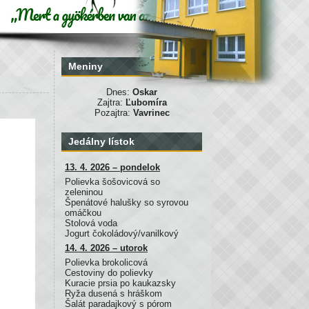
Meniny
Dnes:
Oskar
Zajtra:
Ľubomíra
Pozajtra:
Vavrinec
Jedálny lístok
13. 4. 2026 – pondelok
Polievka šošovicová so
zeleninou
Špenátové halušky so syrovou
omáčkou
Stolová voda
Jogurt čokoládový/vanilkový
14. 4. 2026 – utorok
Polievka brokolicová
Cestoviny do polievky
Kuracie prsia po kaukazsky
Ryža dusená s hráškom
Šalát paradajkový s pórom