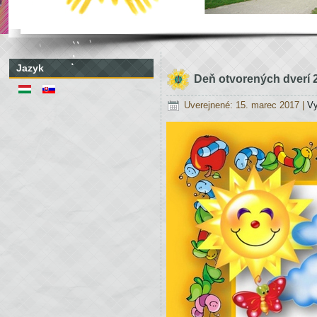
Jazyk
Deň otvorených dverí 
Uverejnené: 15. marec 2017
|
Vy