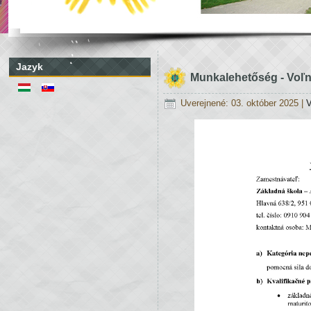
Jazyk
Munkalehetőség - Voľ
Uverejnené: 03. október 2025
|
V