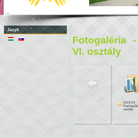
Jazyk
Fotogaléria 
VI. osztály
2022/23 -
Papírgyűjt
osztály