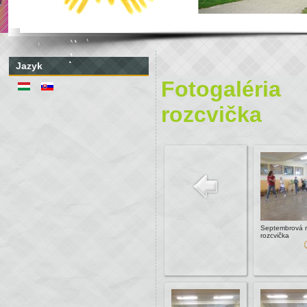
Jazyk
Fotogaléria
rozcvička
Septembrová 
rozcvička