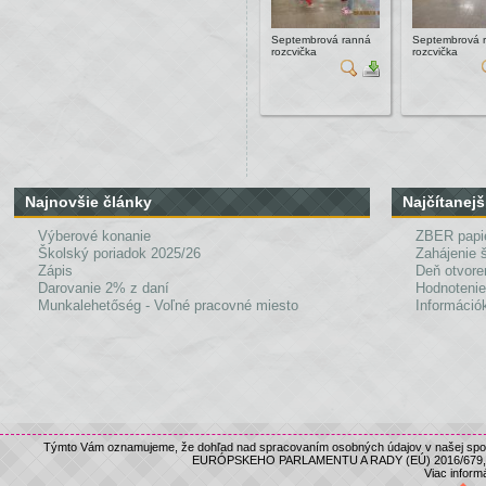
Septembrová ranná
Septembrová 
rozcvička
rozcvička
Najnovšie články
Najčítanejš
Výberové konanie
ZBER papi
Školský poriadok 2025/26
Zahájenie 
Zápis
Deň otvore
Darovanie 2% z daní
Hodnotenie
Munkalehetőség - Voľné pracovné miesto
Információk
Týmto Vám oznamujeme, že dohľad nad spracovaním osobných údajov v našej spolo
EURÓPSKEHO PARLAMENTU A RADY (EÚ) 2016/679, nám
Viac informá