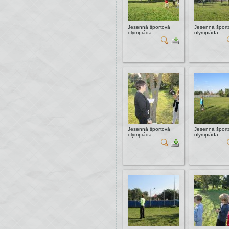
Jesenná športová
Jesenná šport
olympiáda
olympiáda
Jesenná športová
Jesenná šport
olympiáda
olympiáda