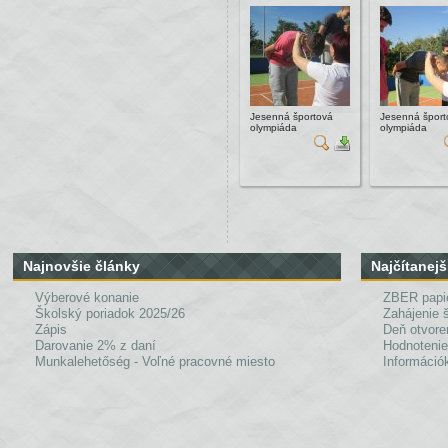
Jesenná športová
Jesenná šport
olympiáda
olympiáda
Najnovšie články
Najčítanejš
Výberové konanie
ZBER papi
Školský poriadok 2025/26
Zahájenie 
Zápis
Deň otvore
Darovanie 2% z daní
Hodnotenie
Munkalehetőség - Voľné pracovné miesto
Információk