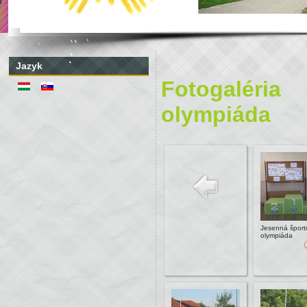
Jazyk
Fotogaléri
olympiáda
Jesenná šport
olympiáda