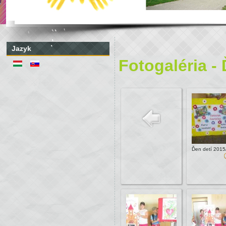
Jazyk
Fotogaléria -
Ďen detí 2015