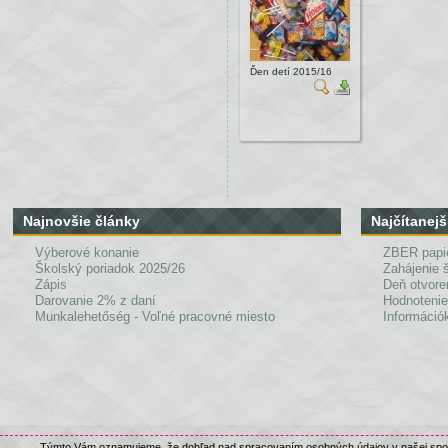
Ďen detí 2015/16
Najnovšie články
Najčítanejš
Výberové konanie
ZBER papi
Školský poriadok 2025/26
Zahájenie 
Zápis
Deň otvore
Darovanie 2% z daní
Hodnotenie
Munkalehetőség - Voľné pracovné miesto
Információk
Týmto Vám oznamujeme, že dohľad nad spracovaním osobných údajov v našej spolo