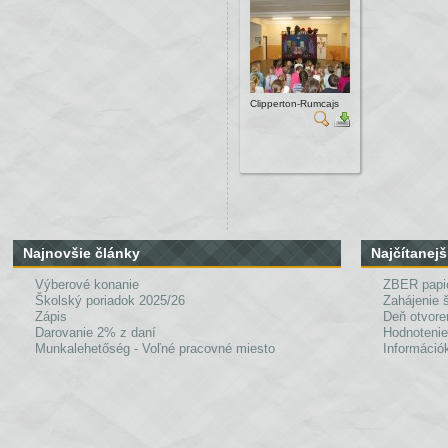
Clipperton-Rumcajs
Najnovšie články
Najčítanejš
Výberové konanie
ZBER papi
Školský poriadok 2025/26
Zahájenie 
Zápis
Deň otvore
Darovanie 2% z daní
Hodnotenie
Munkalehetőség - Voľné pracovné miesto
Információk