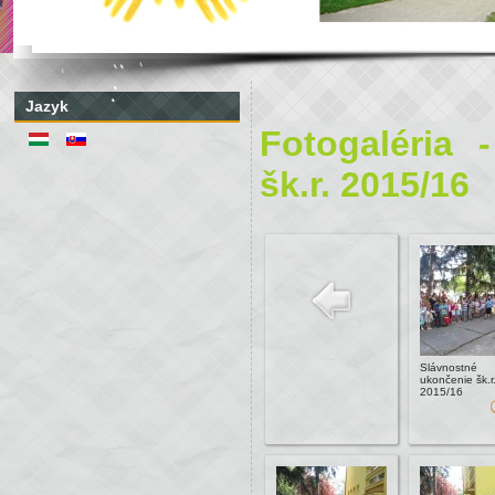
Jazyk
Fotogaléria 
šk.r. 2015/16
Slávnostné
ukončenie šk.r
2015/16