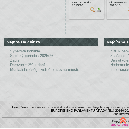
ukončenie šk.r.
ukončenie šk.r
2015/16
2015/16
Najnovšie články
Najčítanejš
Výberové konanie
ZBER papi
Školský poriadok 2025/26
Zahájenie 
Zápis
Deň otvore
Darovanie 2% z daní
Hodnotenie
Munkalehetőség - Voľné pracovné miesto
Információk
Týmto Vám oznamujeme, že dohľad nad spracovaním osobných údajov v našej spolo
EURÓPSKEHO PARLAMENTU A RADY (EÚ) 2016/679, nám
Viac informá
Copyright 
Source desi