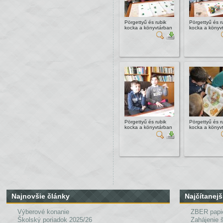
Pörgettyű és rubik
Pörgettyű és r
kocka a könyvtárban
kocka a könyv
Pörgettyű és rubik
Pörgettyű és r
kocka a könyvtárban
kocka a könyv
Najnovšie články
Najčítanejš
Výberové konanie
ZBER papi
Školský poriadok 2025/26
Zahájenie 