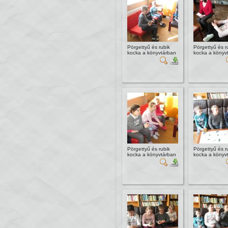
Pörgettyű és rubik
Pörgettyű és r
kocka a könyvtárban
kocka a könyv
Pörgettyű és rubik
Pörgettyű és r
kocka a könyvtárban
kocka a könyv