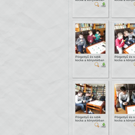
Pörgettyű és rubik
Pörgettyű és r
kocka a könyvtárban
kocka a könyv
Pörgettyű és rubik
Pörgettyű és r
kocka a könyvtárban
kocka a könyv