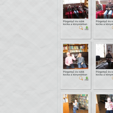
Pörgettyű és rubik
Pörgettyű és r
kocka a könyvtárban
kocka a könyv
Pörgettyű és rubik
Pörgettyű és r
kocka a könyvtárban
kocka a könyv