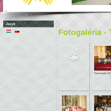
Jazyk
Fotogaléria -
Tanévnyitó 20