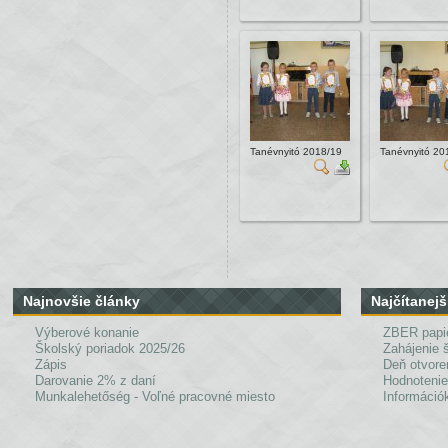
Tanévnyitó 2018/19
Tanévnyitó 20
Najnovšie články
Najčítanejš
Výberové konanie
ZBER papi
Školský poriadok 2025/26
Zahájenie 
Zápis
Deň otvore
Darovanie 2% z daní
Hodnotenie
Munkalehetőség - Voľné pracovné miesto
Információk