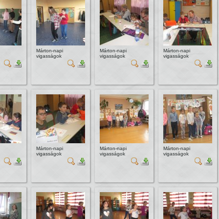
Márton-napi
Márton-napi
Márton-napi
vigasságok
vigasságok
vigasságok
Márton-napi
Márton-napi
Márton-napi
vigasságok
vigasságok
vigasságok