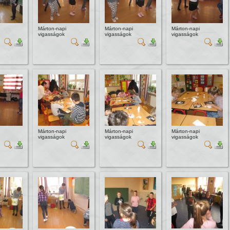
Márton-napi
Márton-napi
Márton-napi
vigasságok
vigasságok
vigasságok
Márton-napi
Márton-napi
Márton-napi
vigasságok
vigasságok
vigasságok