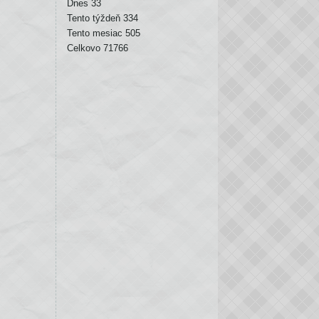
Dnes
33
Tento týždeň
334
Tento mesiac
505
Celkovo
71766