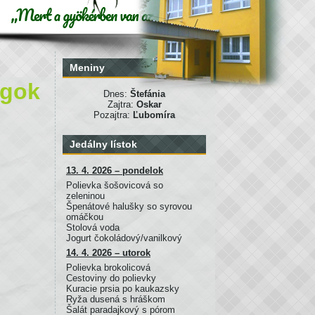
Meniny
ágok
Dnes:
Štefánia
Zajtra:
Oskar
Pozajtra:
Ľubomíra
Jedálny lístok
13. 4. 2026 – pondelok
Polievka šošovicová so
zeleninou
Špenátové halušky so syrovou
omáčkou
Stolová voda
Jogurt čokoládový/vanilkový
14. 4. 2026 – utorok
Polievka brokolicová
Cestoviny do polievky
Kuracie prsia po kaukazsky
Ryža dusená s hráškom
Šalát paradajkový s pórom