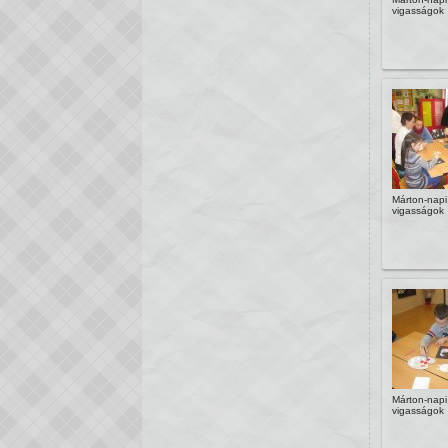
vigasságok
Márton-napi
vigasságok
Márton-napi
vigasságok