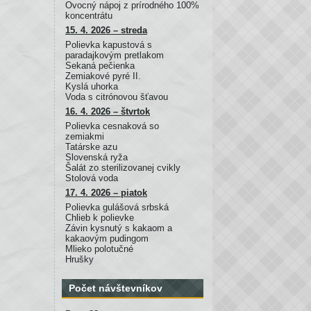
Ovocný nápoj z prírodného 100%
koncentrátu
15. 4. 2026 – streda
Polievka kapustová s
paradajkovým pretlakom
Sekaná pečienka
Zemiakové pyré II.
Kyslá uhorka
Voda s citrónovou šťavou
16. 4. 2026 – štvrtok
Polievka cesnaková so
zemiakmi
Tatárske azu
Slovenská ryža
Šalát zo sterilizovanej cvikly
Stolová voda
17. 4. 2026 – piatok
Polievka gulášová srbská
Chlieb k polievke
Závin kysnutý s kakaom a
kakaovým pudingom
Mlieko polotučné
Hrušky
Počet návštevníkov