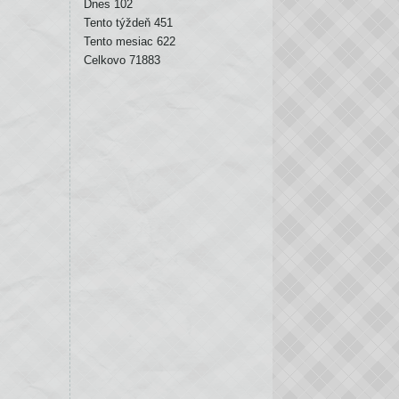
Dnes
102
Tento týždeň
451
Tento mesiac
622
Celkovo
71883