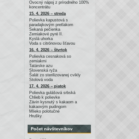
Ovocný nápoj z prírodného 100%
koncentrátu
15. 4. 2026 – streda
Polievka kapustová s
paradajkovým pretlakom
Sekaná pečienka
Zemiakové pyré II.
Kyslá uhorka
Voda s citrónovou šťavou
16. 4. 2026 – štvrtok
Polievka cesnaková so
zemiakmi
Tatárske azu
Slovenská ryža
Šalát zo sterilizovanej cvikly
Stolová voda
17. 4. 2026 – piatok
Polievka gulášová srbská
Chlieb k polievke
Závin kysnutý s kakaom a
kakaovým pudingom
Mlieko polotučné
Hrušky
Počet návštevníkov