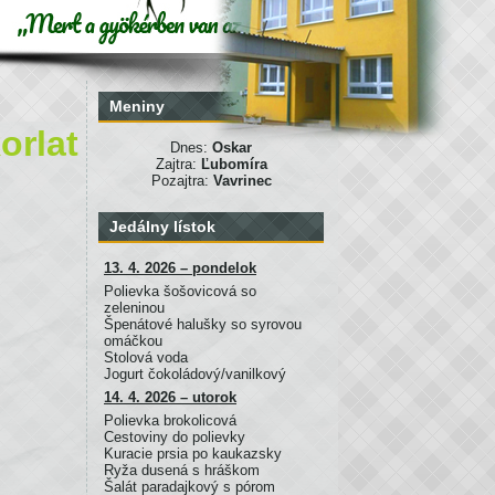
Meniny
orlat
Dnes:
Oskar
Zajtra:
Ľubomíra
Pozajtra:
Vavrinec
Jedálny lístok
13. 4. 2026 – pondelok
Polievka šošovicová so
zeleninou
Špenátové halušky so syrovou
omáčkou
Stolová voda
Jogurt čokoládový/vanilkový
14. 4. 2026 – utorok
Polievka brokolicová
Cestoviny do polievky
Kuracie prsia po kaukazsky
Ryža dusená s hráškom
Šalát paradajkový s pórom