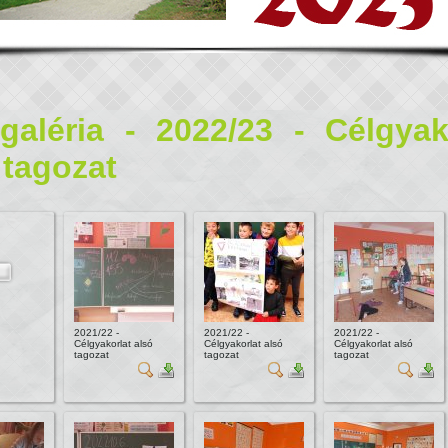
galéria - 2022/23 - Célgyak
 tagozat
2021/22 -
2021/22 -
2021/22 -
Célgyakorlat alsó
Célgyakorlat alsó
Célgyakorlat alsó
tagozat
tagozat
tagozat