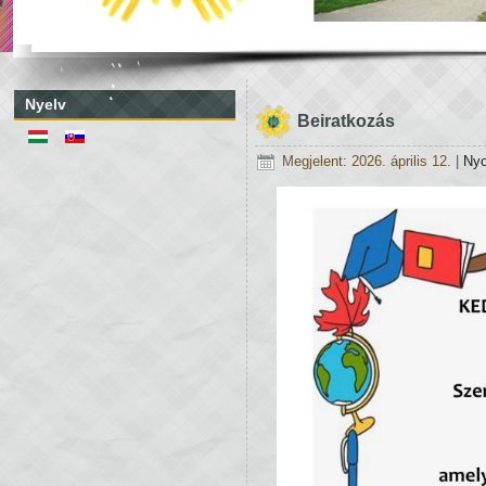
Nyelv
Beiratkozás
Megjelent: 2026. április 12.
|
Ny