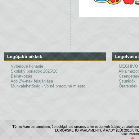
Legújabb cikkek
Legolvasot
Výberové konanie
MEGHÍVÓ
Školský poriadok 2025/26
Alkalmazot
Beiratkozás
Csengetés
Adó 2%-nak felajánlása
Szünidők
Munkalehetőség - Voľné pracovné miesto
Órarendek
Týmto Vám oznamujeme, že dohľad nad spracovaním osobných údajov v našej spolo
EURÓPSKEHO PARLAMENTU A RADY (EÚ) 2016/679, nám
Viac informá