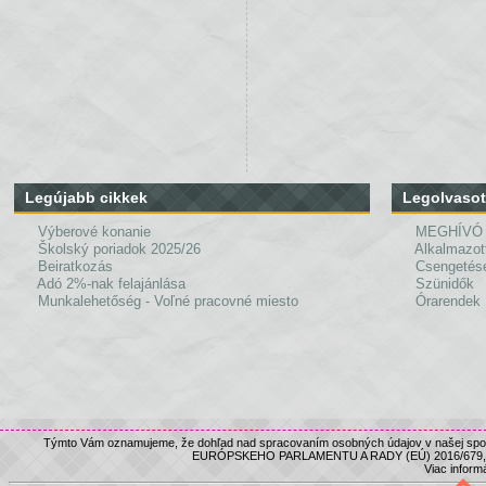
Legújabb cikkek
Legolvasot
Výberové konanie
MEGHÍVÓ
Školský poriadok 2025/26
Alkalmazot
Beiratkozás
Csengetés
Adó 2%-nak felajánlása
Szünidők
Munkalehetőség - Voľné pracovné miesto
Órarendek
Týmto Vám oznamujeme, že dohľad nad spracovaním osobných údajov v našej spolo
EURÓPSKEHO PARLAMENTU A RADY (EÚ) 2016/679, nám
Viac informá