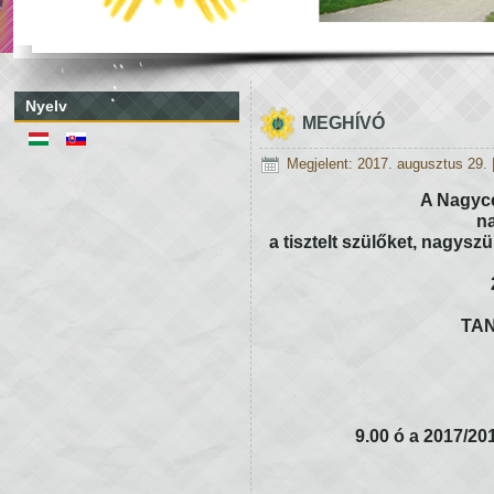
Nyelv
MEGHÍVÓ
Megjelent: 2017. augusztus 29.
A Nagycé
na
a tisztelt szülőket, nagysz
TA
9.00 ó a 2017/20