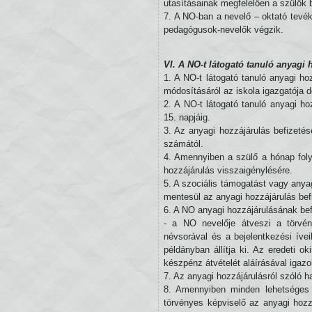
utasításainak megfelelően a szülők b
7. A NO-ban a nevelő – oktató tevé
pedagógusok-nevelők végzik.
VI. A NO-t látogató tanuló anyagi 
1. A NO-t látogató tanuló anyagi h
módosításáról az iskola igazgatója d
2. A NO-t látogató tanuló anyagi ho
15. napjáig.
3. Az anyagi hozzájárulás befizetés
számától.
4. Amennyiben a szülő a hónap folya
hozzájárulás visszaigénylésére.
5. A szociális támogatást vagy anya
mentesül az anyagi hozzájárulás befi
6. A NO anyagi hozzájárulásának bef
- a NO nevelője átveszi a törvén
névsorával és a bejelentkezési ívei
példányban állítja ki. Az eredeti ok
készpénz átvételét aláírásával igaz
7. Az anyagi hozzájárulásról szóló 
8. Amennyiben minden lehetséges 
törvényes képviselő az anyagi hozz