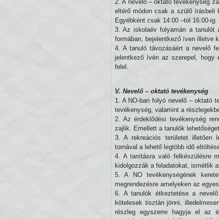
2. A nevelő – oktató tevékenység zav
eltérő módon csak a szülő írásbeli
Egyébként csak 14:00 –tól 16:00-ig.
3. Az iskolaév folyamán a tanulót 
formában, bejelentkező íven illetve ki
4. A tanuló távozásáért a nevelő fe
jelentkező ívén az szerepel, hogy 
felel.
V. Nevelő – oktató tevékenység
1. A NO-ban folyó nevelő – oktató t
tevékenység, valamint a részlegekben
2. Az érdeklődési tevékenység rend
zajlik. Emellett a tanulók lehetőség
3. A rekreációs területet illetően 
tornával a lehető legtöbb idő eltölté
4. A tanításra való felkészülésre 
kidolgozzák a feladatokat, ismétlik 
5. A NO tevékenységének keretei
megrendezésre amelyeken az egyes é
6. A tanulók étkeztetése a nevel
kötelesek tisztán jönni, illedelmes
részleg egyszerre hagyja el az é