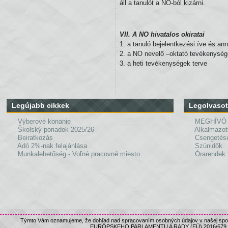
áll a tanulót a NO-ból kizárni.
VII. A NO hivatalos okiratai
1. a tanuló bejelentkezési íve és an
2. a NO nevelő –oktató tevékenység
3. a heti tevékenységek terve
Legújabb cikkek
Legolvasot
Výberové konanie
MEGHÍVÓ
Školský poriadok 2025/26
Alkalmazot
Beiratkozás
Csengetés
Adó 2%-nak felajánlása
Szünidők
Munkalehetőség - Voľné pracovné miesto
Órarendek
Týmto Vám oznamujeme, že dohľad nad spracovaním osobných údajov v našej spolo
EURÓPSKEHO PARLAMENTU A RADY (EÚ) 2016/679, nám