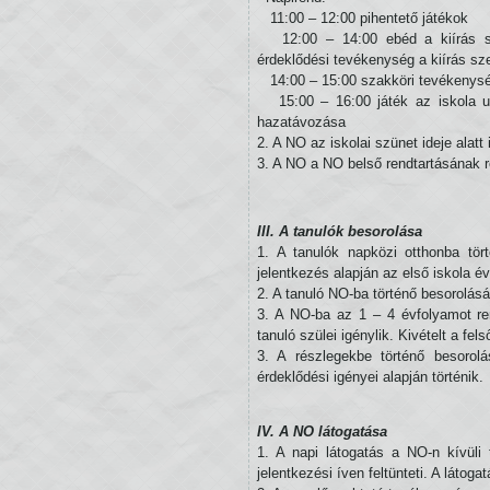
11:00 – 12:00 pihentető játékok
12:00 – 14:00 ebéd a kiírás szer
érdeklődési tevékenység a kiírás sze
14:00 – 15:00 szakköri tevékenység
15:00 – 16:00 játék az iskola ud
hazatávozása
2. A NO az iskolai szünet ideje alat
3. A NO a NO belső rendtartásának r
III. A tanulók besorolása
1. A tanulók napközi otthonba tört
jelentkezés alapján az első iskola év
2. A tanuló NO-ba történő besorolásár
3. A NO-ba az 1 – 4 évfolyamot ren
tanuló szülei igénylik. Kivételt a fe
3. A részlegekbe történő besorol
érdeklődési igényei alapján történik.
IV. A NO látogatása
1. A napi látogatás a NO-n kívüli
jelentkezési íven feltünteti. A látog