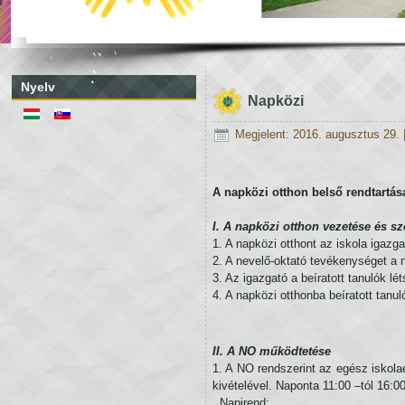
Nyelv
Napközi
Megjelent: 2016. augusztus 29.
A napközi otthon belső rendtartás
I. A napközi otthon vezetése és s
1. A napközi otthont az iskola igazgat
2. A nevelő-oktató tevékenységet a 
3. Az igazgató a beíratott tanulók 
4. A napközi otthonba beíratott tanul
II. A NO működtetése
1. A NO rendszerint az egész isko
kivételével. Naponta 11:00 –tól 16:00
Napirend: