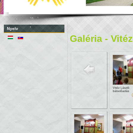
Nyelv
Galéria - Vit
Vitéz László
bábelőadás