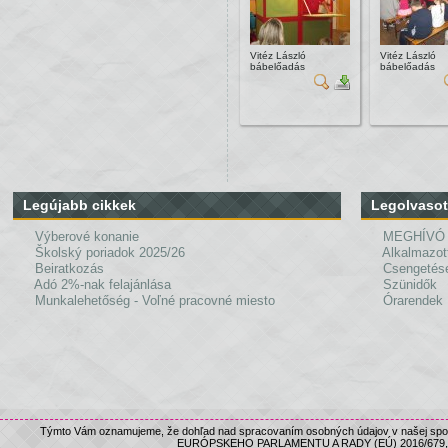
Vitéz László
Vitéz László
bábelőadás
bábelőadás
Legújabb cikkek
Legolvasot
Výberové konanie
MEGHÍVÓ
Školský poriadok 2025/26
Alkalmazot
Beiratkozás
Csengetés
Adó 2%-nak felajánlása
Szünidők
Munkalehetőség - Voľné pracovné miesto
Órarendek
Týmto Vám oznamujeme, že dohľad nad spracovaním osobných údajov v našej spolo
EURÓPSKEHO PARLAMENTU A RADY (EÚ) 2016/679, nám