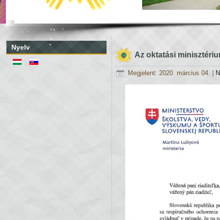
Nyelv
Az oktatási minisztéri
Megjelent: 2020. március 04.
|
N