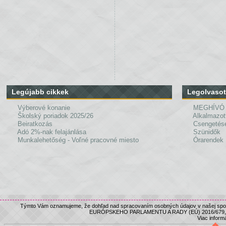
Legújabb cikkek
Legolvasot
Výberové konanie
MEGHÍVÓ
Školský poriadok 2025/26
Alkalmazot
Beiratkozás
Csengetés
Adó 2%-nak felajánlása
Szünidők
Munkalehetőség - Voľné pracovné miesto
Órarendek
Týmto Vám oznamujeme, že dohľad nad spracovaním osobných údajov v našej spolo
EURÓPSKEHO PARLAMENTU A RADY (EÚ) 2016/679, nám
Viac informá