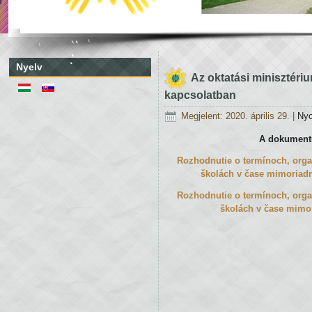
Nyelv
Az oktatási minisztériu
kapcsolatban
Megjelent: 2020. április 29.
|
Ny
A dokumentum
Rozhodnutie o termínoch, organ
školách v čase mimoriadn
Rozhodnutie o termínoch, organ
školách v čase mimor