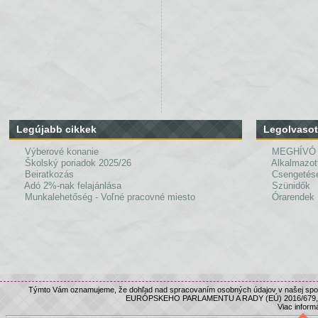
Legújabb cikkek
Legolvasot
Výberové konanie
MEGHÍVÓ
Školský poriadok 2025/26
Alkalmazot
Beiratkozás
Csengetés
Adó 2%-nak felajánlása
Szünidők
Munkalehetőség - Voľné pracovné miesto
Órarendek
Týmto Vám oznamujeme, že dohľad nad spracovaním osobných údajov v našej spolo
EURÓPSKEHO PARLAMENTU A RADY (EÚ) 2016/679, nám
Viac informá