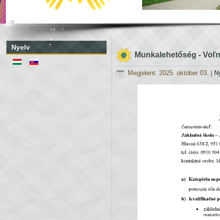
Nyelv
Munkalehetőség - Voľ
Megjelent: 2025. október 03.
|
N